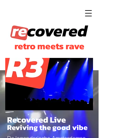
retro meets rave
Recovered Live
Reviving the good vibe