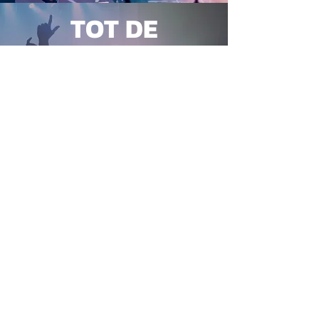
TOT DE
VOLGENDE
KEER
We got you
re
covered